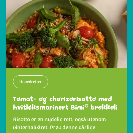
Hovedretter
Tomat- og chorizorisotto med
®
hvitløksmarinert Bimi
brokkoli
Risotto er en nydelig rett, også utenom
vinterhalvåret. Prøv denne vårlige