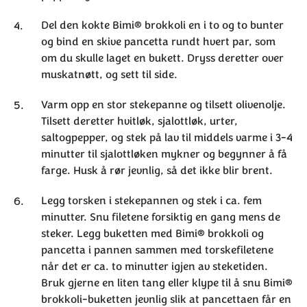
Del den kokte Bimi® brokkoli en i to og to bunter
og bind en skive pancetta rundt hvert par, som
om du skulle laget en bukett. Dryss deretter over
muskatnøtt, og sett til side.
Varm opp en stor stekepanne og tilsett olivenolje.
Tilsett deretter hvitløk, sjalottløk, urter,
saltogpepper, og stek på lav til middels varme i 3-4
minutter til sjalottløken mykner og begynner å få
farge. Husk å rør jevnlig, så det ikke blir brent.
Legg torsken i stekepannen og stek i ca. fem
minutter. Snu filetene forsiktig en gang mens de
steker. Legg buketten med Bimi® brokkoli og
pancetta i pannen sammen med torskefiletene
når det er ca. to minutter igjen av steketiden.
Bruk gjerne en liten tang eller klype til å snu Bimi®
brokkoli-buketten jevnlig slik at pancettaen får en