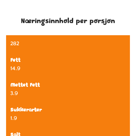
Næringsinnhold per porsjon
282
Fett
14.9
Mettet Fett
3.9
Sukkerarter
1.9
Salt