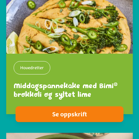
Hovedretter
®
Middagspannekake med Bimi
brokkoli og syltet lime
Se oppskrift