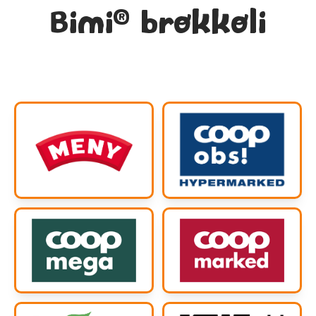
®
Bimi
brokkoli