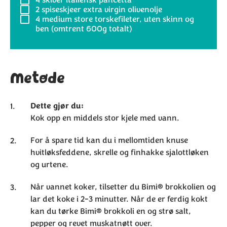
4
skiver italiensk pancetta
2
spiseskjeer extra virgin olivenolje
4
medium store torskefileter, uten skinn og
ben (omtrent 600g totalt)
Metode
Dette gjør du:
Kok opp en middels stor kjele med vann.
For å spare tid kan du i mellomtiden knuse
hvitløksfeddene, skrelle og finhakke sjalottløken
og urtene.
Når vannet koker, tilsetter du Bimi® brokkolien og
lar det koke i 2-3 minutter. Når de er ferdig kokt
kan du tørke Bimi® brokkoli en og strø salt,
pepper og revet muskatnøtt over.