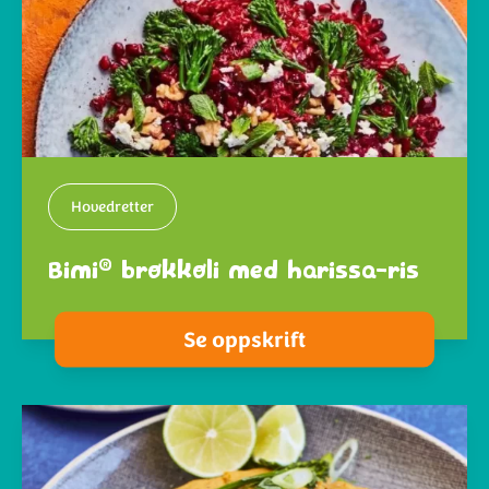
Hovedretter
®
Bimi
brokkoli med harissa-ris
Se oppskrift