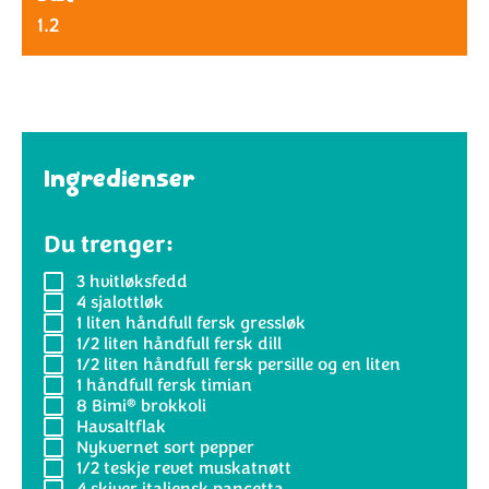
1.2
Ingredienser
Du trenger:
3
hvitløksfedd
4
sjalottløk
1
liten håndfull fersk gressløk
1/2
liten håndfull fersk dill
1/2
liten håndfull fersk persille og en liten
1
håndfull fersk timian
®
8
Bimi
brokkoli
Havsaltflak
Nykvernet sort pepper
1/2
teskje revet muskatnøtt