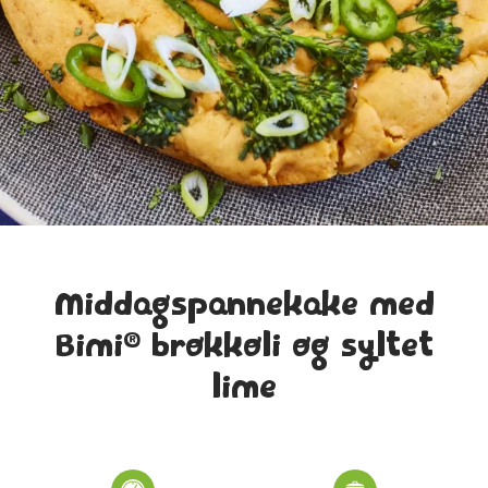
Middagspannekake med
®
Bimi
brokkoli og syltet
lime