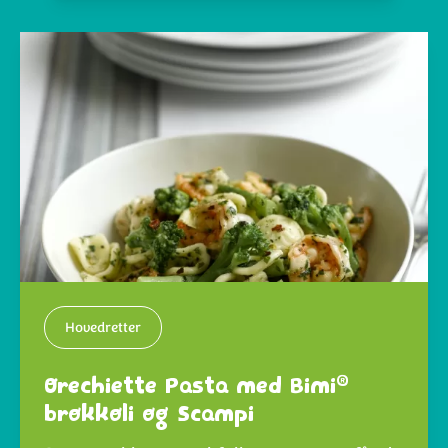
Hovedretter
®
Orechiette Pasta med Bimi
brokkoli og Scampi