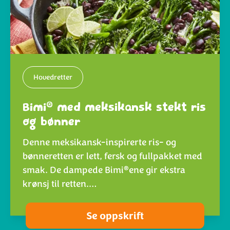
Hovedretter
®
Bimi
med meksikansk stekt ris
og bønner
Denne meksikansk-inspirerte ris- og
bønneretten er lett, fersk og fullpakket med
®
smak. De dampede Bimi
ene gir ekstra
krønsj til retten.…
Se oppskrift