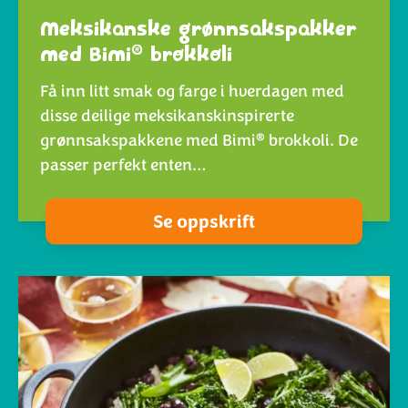
Meksikanske grønnsakspakker
®
med Bimi
brokkoli
Få inn litt smak og farge i hverdagen med
disse deilige meksikanskinspirerte
®
grønnsakspakkene med Bimi
brokkoli. De
passer perfekt enten…
Se oppskrift