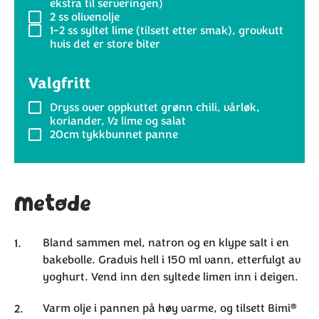
ekstra til serveringen)
2 ss
olivenolje
1-2 ss
syltet lime (tilsett etter smak), grovkutt
hvis det er store biter
Valgfritt
Dryss over oppkuttet grønn chili, vårløk,
koriander, ½ lime og salat
20cm
tykkbunnet panne
Metode
Bland sammen mel, natron og en klype salt i en
bakebolle. Gradvis hell i 150 ml vann, etterfulgt av
yoghurt. Vend inn den syltede limen inn i deigen.
®
Varm olje i pannen på høy varme, og tilsett Bimi