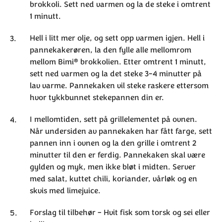
brokkoli. Sett ned varmen og la de steke i omtrent
1 minutt.
Hell i litt mer olje, og sett opp varmen igjen. Hell i
pannekakerøren, la den fylle alle mellomrom
®
mellom Bimi
brokkolien. Etter omtrent 1 minutt,
sett ned varmen og la det steke 3-4 minutter på
lav varme. Pannekaken vil steke raskere ettersom
hvor tykkbunnet stekepannen din er.
I mellomtiden, sett på grillelementet på ovnen.
Når undersiden av pannekaken har fått farge, sett
pannen inn i ovnen og la den grille i omtrent 2
minutter til den er ferdig. Pannekaken skal være
gylden og myk, men ikke bløt i midten. Server
med salat, kuttet chili, koriander, vårløk og en
skvis med limejuice.
Forslag til tilbehør – Hvit fisk som torsk og sei eller