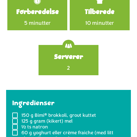
Specifications
Forberedelse
Tilberede
5 minutter
10 minutter
Serverer
2
Ingredienser
®
150 g
Bimi
brokkoli, grovt kuttet
125 g
gram (kikert) mel
½ ts
natron
60 g
yoghurt eller crème fraiche (med litt