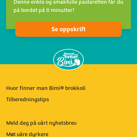
Denne enkle og smakfulle pastaretten får du
på bordet på ti minutter!
Se oppskrift
Hvor finner man Bimi® brokkoli
Tilberedningstips
Meld deg på vårt nyhetsbrev
Møt våre dyrkere