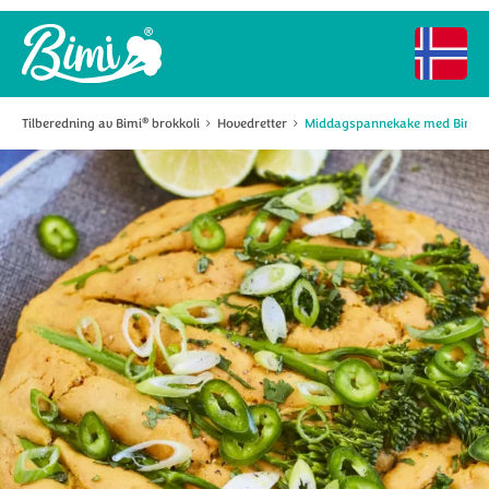
®
Tilberedning av Bimi
brokkoli
Hovedretter
Middagspannekake med Bimi
®