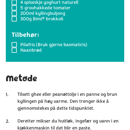
4 spiseskje
yoghurt naturell
5
grovhakkede tomater
200ml
kyllingbuljong
®
300g
Bimi
brokkoli
Tilbehør:
Pilafris (Bruk gjerne basmatiris)
Naanbrød
Metode
Tilsett ghee eller peanøttolje i en panne og brun
kyllingen på høy varme. Den trenger ikke å
gjennomstekes på dette tidspunktet.
Deretter mikser du hvitløk, ingefær og vann i en
kjøkkenmaskin til det blir en paste.