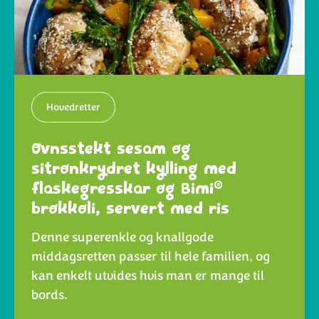
Hovedretter
Ovnsstekt sesam og
sitronkrydret kylling med
®
flaskegresskar og Bimi
brokkoli, servert med ris
Denne superenkle og knallgode
middagsretten passer til hele familien, og
kan enkelt utvides hvis man er mange til
bords.