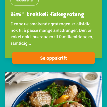
Hovedretter
®
Bimi
brokkoli fiskegrateng
Denne velsmakende gratengen er allsidig
nok til å passe mange anledninger. Den er
enkel nok i hverdagen til familiemiddagen,
samtidig…
Se oppskrift