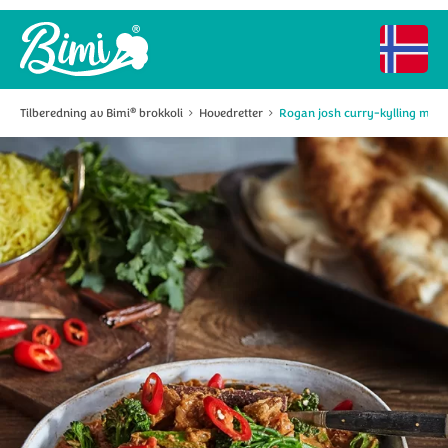
Tilberedning av Bimi
brokkoli
Hovedretter
Rogan josh curry-kylling med 
®