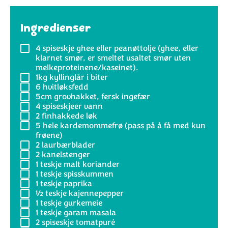
Ingredienser
4 spiseskje
ghee eller peanøttolje (ghee, eller
klarnet smør, er smeltet usaltet smør uten
melkeproteinene/kaseinet).
1kg
kyllinglår i biter
6
hvitløksfedd
5cm
grovhakket, fersk ingefær
4 spiseskjeer
vann
2
finhakkede løk
5
hele kardemommefrø (pass på å få med kun
frøene)
2
laurbærblader
2
kanelstenger
1 teskje
malt koriander
1 teskje
spisskummen
1 teskje
paprika
½ teskje
kajennepepper
1 teskje
gurkemeie
1 teskje
garam masala
2 spiseskje
tomatpuré