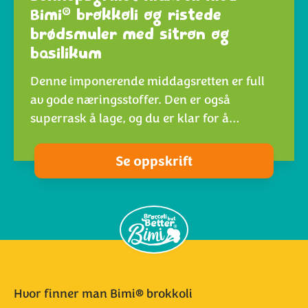
®
Bimi
brokkoli og ristede
brødsmuler med sitron og
basilikum
Denne imponerende middagsretten er full
av gode næringsstoffer. Den er også
superrask å lage, og du er klar for å…
Se oppskrift
Hvor finner man Bimi® brokkoli