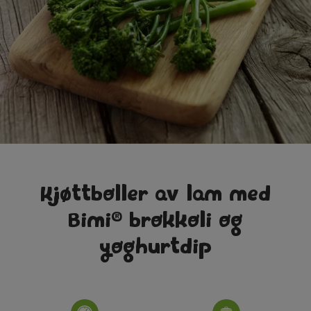
Kjøttboller av lam med
®
Bimi
brokkoli og
yoghurtdip