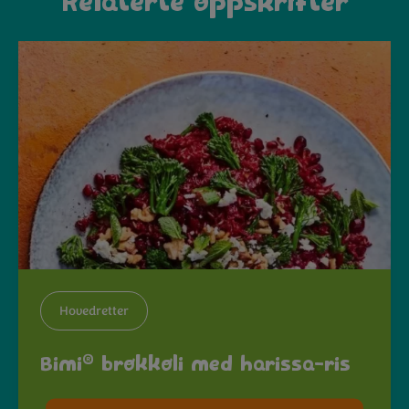
Relaterte oppskrifter
Hovedretter
®
Bimi
brokkoli med harissa-ris