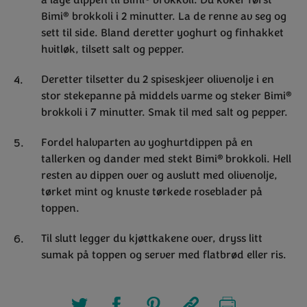
å lage dippen til Bimi
brokkoli
. Du koker først
®
Bimi
brokkoli i 2 minutter. La de renne av seg og
sett til side. Bland deretter yoghurt og finhakket
hvitløk, tilsett salt og pepper.
Deretter tilsetter du 2 spiseskjeer olivenolje i en
®
stor stekepanne på middels varme og steker Bimi
brokkoli i 7 minutter. Smak til med salt og pepper.
Fordel halvparten av yoghurtdippen på en
®
tallerken og dander med stekt Bimi
brokkoli
. Hell
resten av dippen over og avslutt med olivenolje,
tørket mint og knuste tørkede roseblader på
toppen.
Til slutt legger du kjøttkakene over, dryss litt
sumak på toppen og server med flatbrød eller ris.