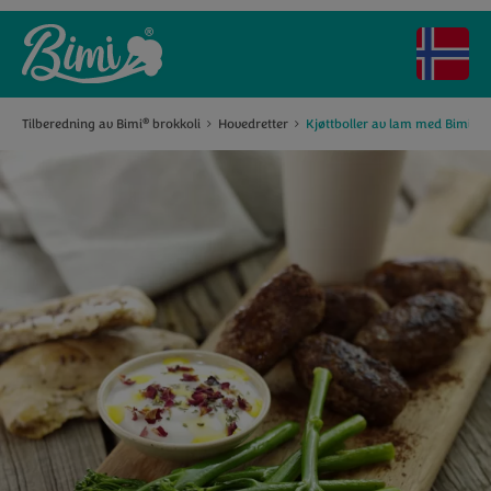
®
Tilberedning av Bimi
brokkoli
Hovedretter
Kjøttboller av lam med Bimi
br
®