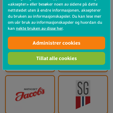
«aksepter» eller besøker noen av sidene på dette
nettstedet uten å endre informasjonen, aksepterer
du bruken av informasjonskapsler. Du kan lese mer
om vår bruk av informasjonskapsler og hvordan du
kan
nekte bruken av disse her
.
Administrer cookies
Tillat alle cookies