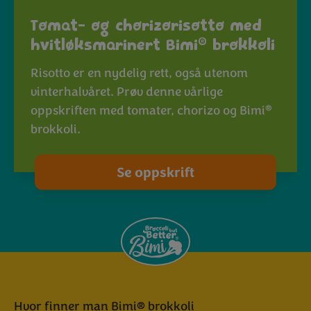
Tomat- og chorizorisotto med
®
hvitløksmarinert Bimi
brokkoli
Risotto er en nydelig rett, også utenom
vinterhalvåret. Prøv denne vårlige
®
oppskriften med tomater, chorizo og Bimi
brokkoli.
Se oppskrift
Hvor finner man Bimi® brokkoli