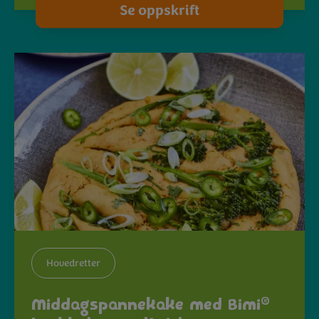
Se oppskrift
Hovedretter
®
Middagspannekake med Bimi