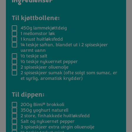
Ingredienser
Til kjøttbollene:
450g
lammekjøttdeig
1
mellomstor løk
1
knust hvitløksfedd
¼ teskje
safran, blandet ut i 2 spiseskjeer
varmt vann
½ teskje
salt
½ teskje
nykvernet pepper
2 spiseskjeer
olivenolje
2 spiseskjeer
sumak (ofte solgt som sumac, er
et syrlig, aromatisk krydder)
Til dippen:
®
200g
Bimi
brokkoli
350g
yoghurt naturell
2
store, finhakkede hvitløksfedd
Salt og nykvernet pepper
3 spiseskjeer
extra virgin olivenolje