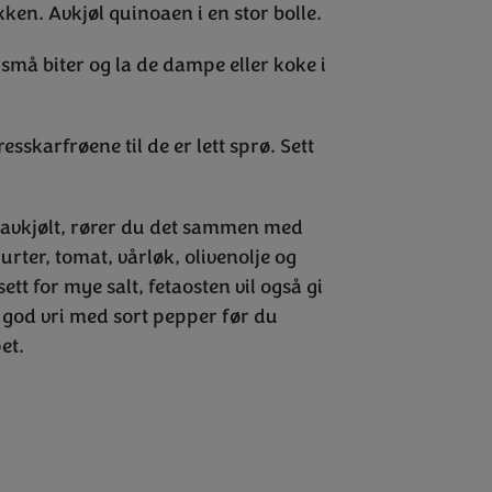
en. Avkjøl quinoaen i en stor bolle.
 små biter og la de dampe eller koke i
sskarfrøene til de er lett sprø. Sett
 avkjølt, rører du det sammen med
rter, tomat, vårløk, olivenolje og
ilsett for mye salt, fetaosten vil også gi
en god vri med sort pepper før du
et.