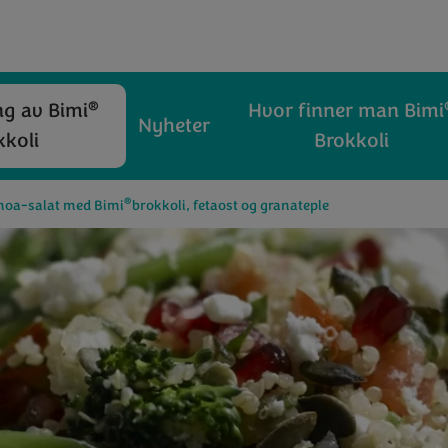
®
ng av Bimi
Hvor finner man Bimi
Nyheter
kkoli
Brokkoli
®
noa-salat med Bimi
brokkoli, fetaost og granateple