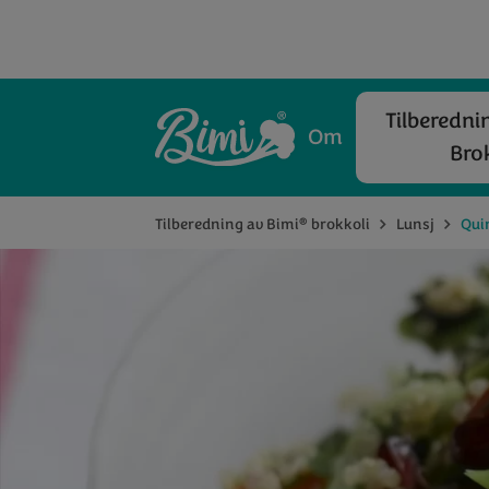
Tilberedni
Om
Bro
®
Tilberedning av Bimi
brokkoli
Lunsj
Qui