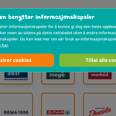
en benytter informasjonskapsler
tter informasjonskapsler for å kunne gi deg den beste oppleve
®
 finner man Bimi
bro
øker noen av sidene på dette nettstedet uten å endre informa
nskapsler. Du kan lese mer om vår bruk av informasjonskaps
e her
.
strer cookies
Tillat alle c