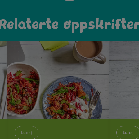
Relaterte oppskrifte
Lunsj
Lunsj