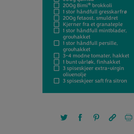
®
200g
Bimi
brokkoli
1
stor håndfull gresskarfrø
200g
fetaost, smuldret
Kjerner fra et granateple
1
stor håndfull mintblader,
grovhakket
1
stor håndfull persille,
grovhakket
3-4
modne tomater, hakket
1
bunt vårløk, finhakket
3
spiseskjeer extra-virgin
olivenolje
3
spiseskjeer saft fra sitron