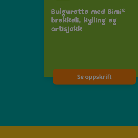
®
Bulgurotto med Bimi
brokkoli, kylling og
artisjokk
Se oppskrift