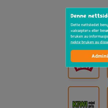
Denne nettsid
Dette nettstedet beny
Hvor
«aksepter» eller bes
bruken av informasjo
nekte bruken av diss
Admini