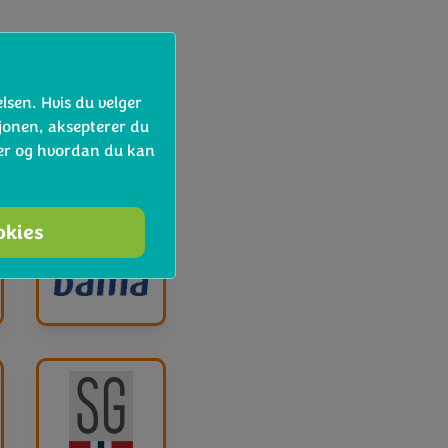
lsen. Hvis du velger
kkoli
sjonen, aksepterer du
ler og hvordan du kan
ookies