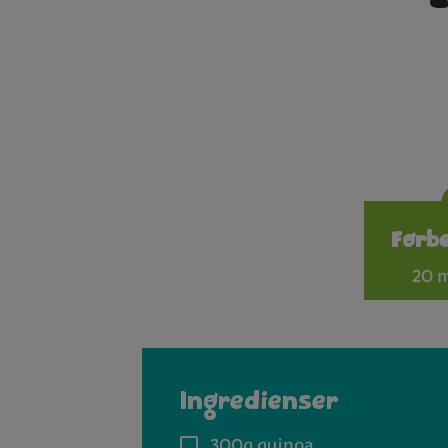
Forb
20 m
Ingredienser
300g
quinoa