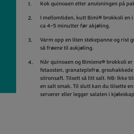
Kok quinoaen etter anvisningen på pakk
I mellomtiden, kutt Bimi® brokkoli en i
ca 4-5 minutter før akjøling.
Varm opp en liten stekepanne og rist gre
så frøene til avkjøling.
Når quinoaen og Bimiene® brokkoli er
fetaosten, granateplefrø, grovhakkede u
sitronsaft. Tilsett så litt salt. NB: Ikke t
en salt smak. Til slutt kan du tilsette 
serverer eller legger salaten i kjøleskap