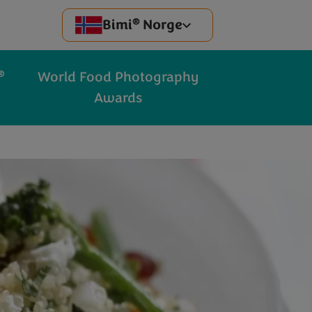
®
Bimi
Norge
®
World Food Photography
Awards