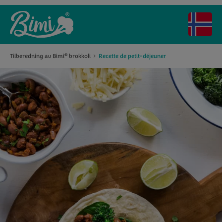
Tilberedning av Bimi
brokkoli
Recette de petit-déjeuner
®