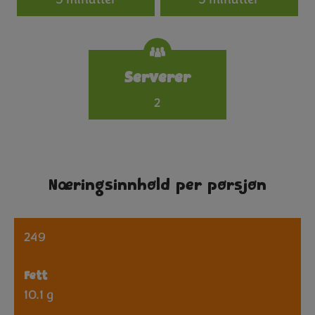
Serverer
2
Næringsinnhold per porsjon
249
Fett
10.1 g