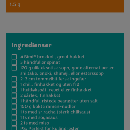
1.5 g
Ingredienser
®
4
Bimi
brokkoli, grovt hakket
3 håndfuller
spinat
170 g
ulik eksotisk sopp, gode alternativer er
shiitake, enoki, shimejii eller østerssopp
2-3 cm
tommelbit fersk ingefær
1
chili, finhakket og uten frø
1
hvitløksbåt, revet eller finhakket
2
vårløk, finhakket
1
håndfull ristede peanøtter uten salt
150 g
kokte ramen-nudler
1 ts
med sriracha (sterk chilisaus)
1 ts
med soyasaus
2 ts
med miso
PS: Perfekt for kyllingrester