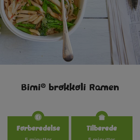
®
Bimi
brokkoli Ramen
Specifications
Forberedelse
Tilberede
5 minutter
5 minutter