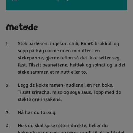
Metode
Stek vårløken, ingefær, chili, Bimi® brokkoli og
sopp på høy varme noen minutter i en
stekepanne, gjerne teflon så det ikke setter seg
fast. Tilsett peanøttene, hvitløk og spinat og la det
steke sammen et minutt eller to.
Legg de kokte ramen-nudlene i en ren boks.
Tilsett sriracha, miso og soya saus. Topp med de
stekte grønnsakene.
Nå har du to valg:
Hvis du skal spise retten direkte, heller du
kokende vann over og rører rundt til alt er bladet.