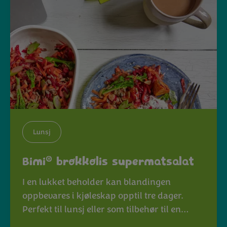
Lunsj
®
Bimi
brokkolis supermatsalat
I en lukket beholder kan blandingen
oppbevares i kjøleskap opptil tre dager.
Perfekt til lunsj eller som tilbehør til en…