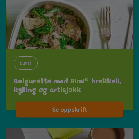
Lunsj
®
Bulgurotto med Bimi
brokkoli,
kylling og artisjokk
Se oppskrift